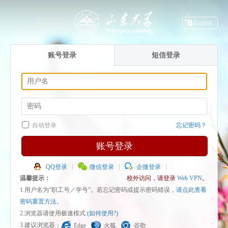
English
账号登录
短信登录
自动登录
忘记密码？
账号登录
QQ登录
微信登录
企微登录
温馨提示：
校外访问，请登录
Web VPN
。
1.用户名为“职工号／学号”。若忘记密码或提示密码错误，
请点此查看
密码重置方法
。
2.浏览器请使用极速模式
(如何使用?)
3.建议浏览器：
Edge
火狐
谷歌