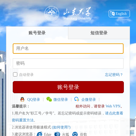
English
账号登录
短信登录
自动登录
忘记密码？
账号登录
QQ登录
微信登录
企微登录
温馨提示：
校外访问，请登录
Web VPN
。
1.用户名为“职工号／学号”。若忘记密码或提示密码错误，
请点此查看
密码重置方法
。
2.浏览器请使用极速模式
(如何使用?)
3.建议浏览器：
Edge
火狐
谷歌