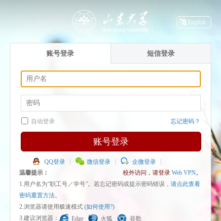
English
账号登录
短信登录
自动登录
忘记密码？
账号登录
QQ登录
微信登录
企微登录
温馨提示：
校外访问，请登录
Web VPN
。
1.用户名为“职工号／学号”。若忘记密码或提示密码错误，
请点此查看
密码重置方法
。
2.浏览器请使用极速模式
(如何使用?)
3.建议浏览器：
Edge
火狐
谷歌