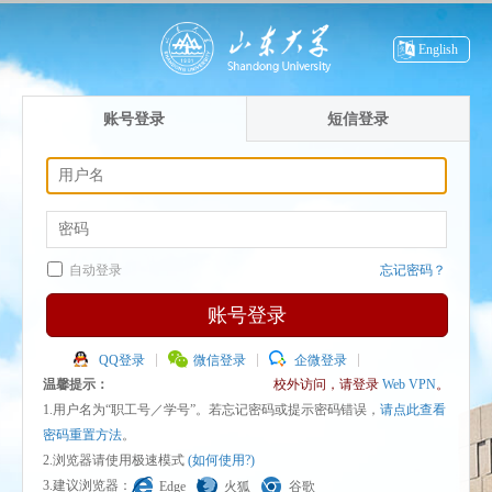
English
账号登录
短信登录
自动登录
忘记密码？
账号登录
QQ登录
微信登录
企微登录
温馨提示：
校外访问，请登录
Web VPN
。
1.用户名为“职工号／学号”。若忘记密码或提示密码错误，
请点此查看
密码重置方法
。
2.浏览器请使用极速模式
(如何使用?)
3.建议浏览器：
Edge
火狐
谷歌