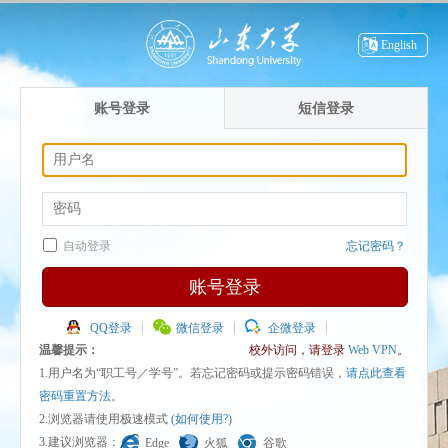
English
账号登录
短信登录
自动登录
忘记密码？
账号登录
QQ登录
微信登录
企微登录
温馨提示：
校外访问，请登录
Web VPN
。
1.用户名为“职工号／学号”。若忘记密码或提示密码错误，
请点此查看
密码重置方法
。
2.浏览器请使用极速模式
(如何使用?)
3.建议浏览器：
Edge
火狐
谷歌