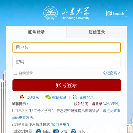
English
账号登录
短信登录
自动登录
忘记密码？
账号登录
QQ登录
微信登录
企微登录
温馨提示：
校外访问，请登录
Web VPN
。
1.用户名为“职工号／学号”。若忘记密码或提示密码错误，
请点此查看
密码重置方法
。
2.浏览器请使用极速模式
(如何使用?)
3.建议浏览器：
Edge
火狐
谷歌