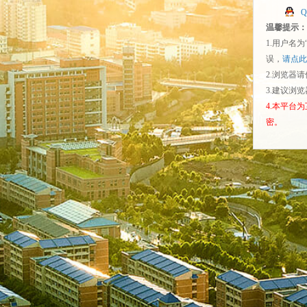
温馨提示：
1.用户名
误，
请点此
2.浏览器
3.建议浏
4.本平台
密。