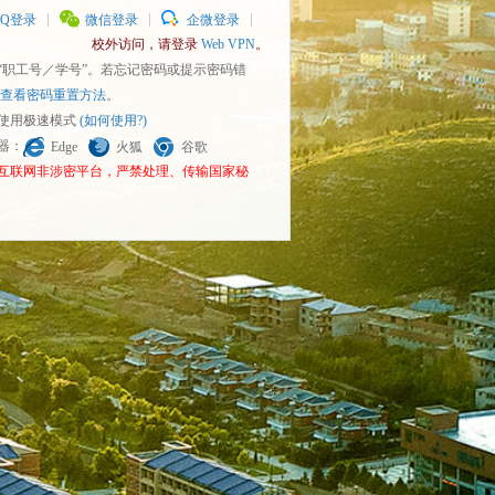
QQ登录
微信登录
企微登录
校外访问，请登录
Web VPN
。
为“职工号／学号”。若忘记密码或提示密码错
查看密码重置方法
。
请使用极速模式
(如何使用?)
览器：
Edge
火狐
谷歌
为互联网非涉密平台，严禁处理、传输国家秘