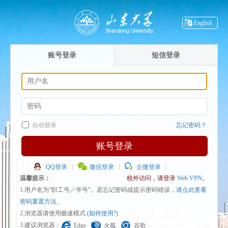
English
账号登录
短信登录
自动登录
忘记密码？
账号登录
QQ登录
微信登录
企微登录
温馨提示：
校外访问，请登录
Web VPN
。
1.用户名为“职工号／学号”。若忘记密码或提示密码错误，
请点此查看
密码重置方法
。
2.浏览器请使用极速模式
(如何使用?)
3.建议浏览器：
Edge
火狐
谷歌