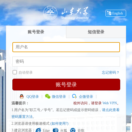
English
账号登录
短信登录
自动登录
忘记密码？
账号登录
QQ登录
微信登录
企微登录
温馨提示：
校外访问，请登录
Web VPN
。
1.用户名为“职工号／学号”。若忘记密码或提示密码错误，
请点此查看
密码重置方法
。
2.浏览器请使用极速模式
(如何使用?)
3.建议浏览器：
Edge
火狐
谷歌