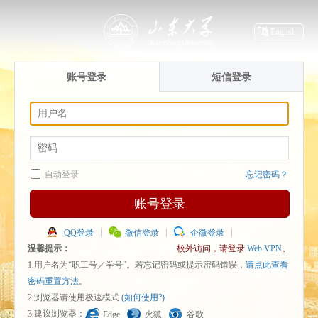
English
账号登录
短信登录
自动登录
忘记密码？
账号登录
QQ登录
微信登录
企微登录
温馨提示：
校外访问，请登录
Web VPN
。
1.用户名为“职工号／学号”。若忘记密码或提示密码错误，
请点此查看
密码重置方法
。
2.浏览器请使用极速模式
(如何使用?)
3.建议浏览器：
Edge
火狐
谷歌