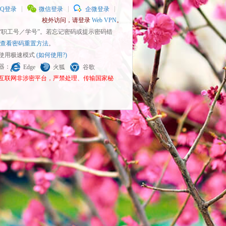
QQ登录
微信登录
企微登录
校外访问，请登录
Web VPN
。
为“职工号／学号”。若忘记密码或提示密码错
查看密码重置方法
。
请使用极速模式
(如何使用?)
览器：
Edge
火狐
谷歌
为互联网非涉密平台，严禁处理、传输国家秘