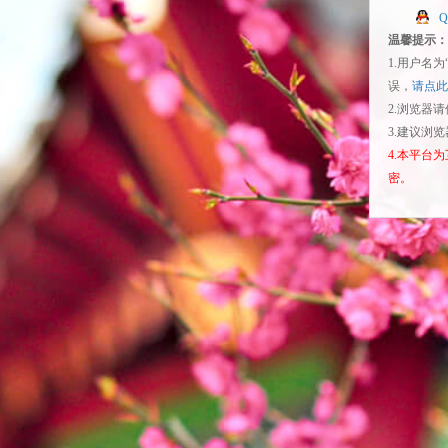
温馨提示：
1.用户名
误，
请点此
2.浏览器
3.建议浏
4.本平台
密。