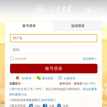
English
账号登录
短信登录
自动登录
忘记密码？
账号登录
QQ登录
微信登录
企微登录
温馨提示：
校外访问，请登录
Web VPN
。
1.用户名为“职工号／学号”。若忘记密码或提示密码错误，
请点此查看
密码重置方法
。
2.浏览器请使用极速模式
(如何使用?)
3.建议浏览器：
Edge
火狐
谷歌