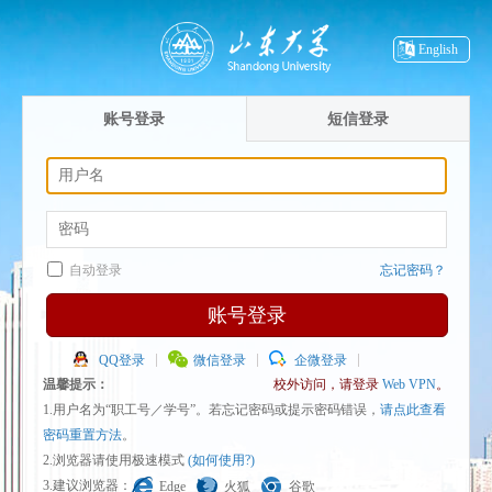
English
账号登录
短信登录
自动登录
忘记密码？
账号登录
QQ登录
微信登录
企微登录
温馨提示：
校外访问，请登录
Web VPN
。
1.用户名为“职工号／学号”。若忘记密码或提示密码错误，
请点此查看
密码重置方法
。
2.浏览器请使用极速模式
(如何使用?)
3.建议浏览器：
Edge
火狐
谷歌