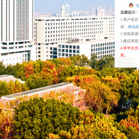
温馨提示：
1.用户名
误，
请点此
2.浏览器
3.建议浏
4.本平台
密。