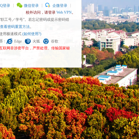
QQ登录
微信登录
企微登录
校外访问，请登录
Web VPN
。
为“职工号／学号”。若忘记密码或提示密码错
查看密码重置方法
。
请使用极速模式
(如何使用?)
览器：
Edge
火狐
谷歌
为互联网非涉密平台，严禁处理、传输国家秘