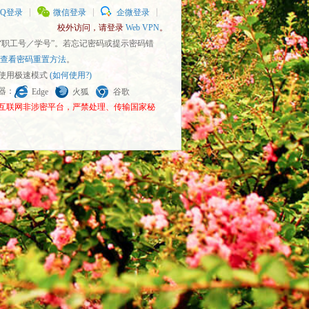
QQ登录
微信登录
企微登录
校外访问，请登录
Web VPN
。
为“职工号／学号”。若忘记密码或提示密码错
查看密码重置方法
。
请使用极速模式
(如何使用?)
览器：
Edge
火狐
谷歌
为互联网非涉密平台，严禁处理、传输国家秘