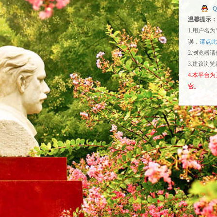
温馨提示：
1.用户名
误，
请点此
2.浏览器
3.建议浏
4.本平台
密。