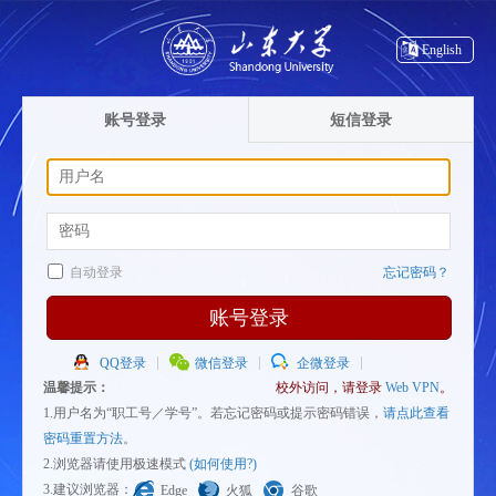
English
账号登录
短信登录
自动登录
忘记密码？
账号登录
QQ登录
微信登录
企微登录
温馨提示：
校外访问，请登录
Web VPN
。
1.用户名为“职工号／学号”。若忘记密码或提示密码错误，
请点此查看
密码重置方法
。
2.浏览器请使用极速模式
(如何使用?)
3.建议浏览器：
Edge
火狐
谷歌