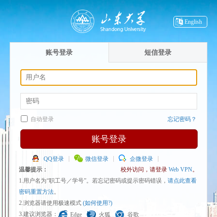
English
账号登录
短信登录
自动登录
忘记密码？
账号登录
QQ登录
微信登录
企微登录
温馨提示：
校外访问，请登录
Web VPN
。
1.用户名为“职工号／学号”。若忘记密码或提示密码错误，
请点此查看
密码重置方法
。
2.浏览器请使用极速模式
(如何使用?)
3.建议浏览器：
Edge
火狐
谷歌