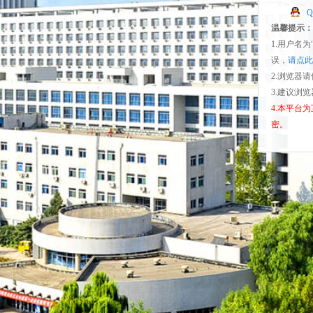
温馨提示：
1.用户名
误，
请点此
2.浏览器
3.建议浏
4.本平台
密。