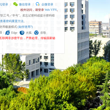
QQ登录
微信登录
企微登录
校外访问，请登录
Web VPN
。
为“职工号／学号”。若忘记密码或提示密码错
查看密码重置方法
。
请使用极速模式
(如何使用?)
览器：
Edge
火狐
谷歌
为互联网非涉密平台，严禁处理、传输国家秘