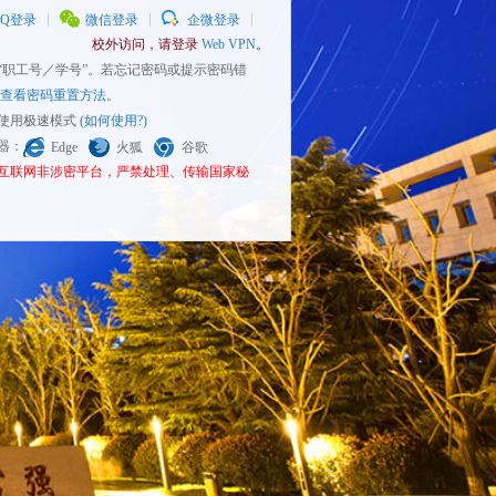
QQ登录
微信登录
企微登录
校外访问，请登录
Web VPN
。
为“职工号／学号”。若忘记密码或提示密码错
查看密码重置方法
。
请使用极速模式
(如何使用?)
览器：
Edge
火狐
谷歌
为互联网非涉密平台，严禁处理、传输国家秘