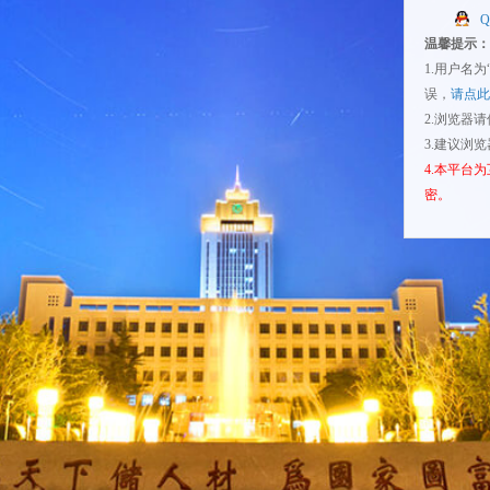
温馨提示：
1.用户名
误，
请点此
2.浏览器
3.建议浏
4.本平台
密。