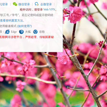
QQ登录
微信登录
企微登录
校外访问，请登录
Web VPN
。
为“职工号／学号”。若忘记密码或提示密码错
查看密码重置方法
。
请使用极速模式
(如何使用?)
览器：
Edge
火狐
谷歌
为互联网非涉密平台，严禁处理、传输国家秘