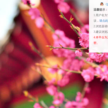
温馨提示：
1.用户名
误，
请点此
2.浏览器
3.建议浏
4.本平台
密。