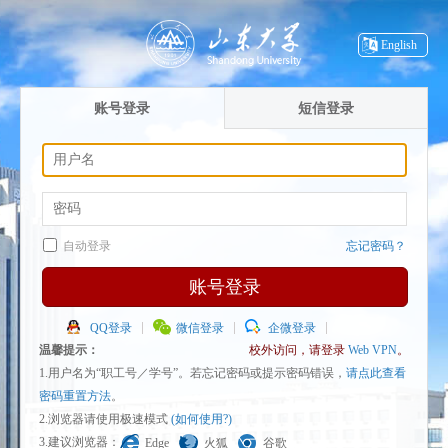
English
账号登录
短信登录
自动登录
忘记密码？
账号登录
QQ登录
微信登录
企微登录
温馨提示：
校外访问，请登录
Web VPN
。
1.用户名为“职工号／学号”。若忘记密码或提示密码错误，
请点此查看
密码重置方法
。
2.浏览器请使用极速模式
(如何使用?)
3.建议浏览器：
Edge
火狐
谷歌