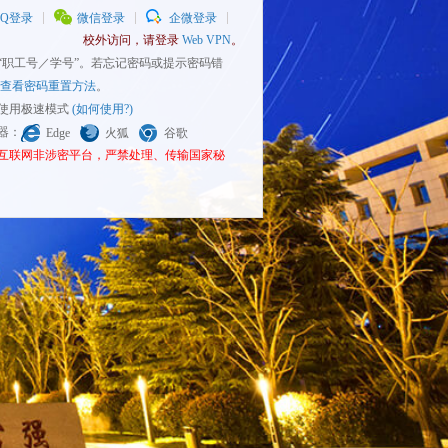
QQ登录
微信登录
企微登录
校外访问，请登录
Web VPN
。
为“职工号／学号”。若忘记密码或提示密码错
查看密码重置方法
。
请使用极速模式
(如何使用?)
览器：
Edge
火狐
谷歌
为互联网非涉密平台，严禁处理、传输国家秘