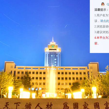
温馨提示：
1.用户名
误，
请点此
2.浏览器
3.建议浏
4.本平台
密。