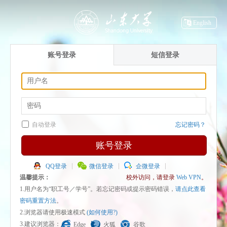
English
账号登录
短信登录
自动登录
忘记密码？
账号登录
QQ登录
微信登录
企微登录
温馨提示：
校外访问，请登录
Web VPN
。
1.用户名为“职工号／学号”。若忘记密码或提示密码错误，
请点此查看
密码重置方法
。
2.浏览器请使用极速模式
(如何使用?)
3.建议浏览器：
Edge
火狐
谷歌