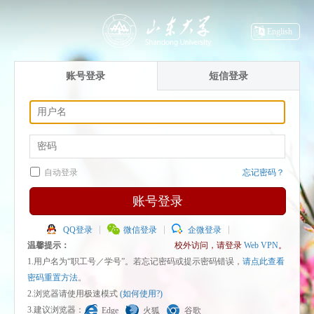
English
账号登录
短信登录
自动登录
忘记密码？
账号登录
QQ登录
微信登录
企微登录
温馨提示：
校外访问，请登录
Web VPN
。
1.用户名为“职工号／学号”。若忘记密码或提示密码错误，
请点此查看
密码重置方法
。
2.浏览器请使用极速模式
(如何使用?)
3.建议浏览器：
Edge
火狐
谷歌