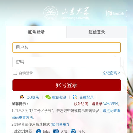
English
账号登录
短信登录
自动登录
忘记密码？
账号登录
QQ登录
微信登录
企微登录
温馨提示：
校外访问，请登录
Web VPN
。
1.用户名为“职工号／学号”。若忘记密码或提示密码错误，
请点此查看
密码重置方法
。
2.浏览器请使用极速模式
(如何使用?)
3.建议浏览器：
Edge
火狐
谷歌