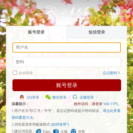
English
账号登录
短信登录
自动登录
忘记密码？
账号登录
QQ登录
微信登录
企微登录
温馨提示：
校外访问，请登录
Web VPN
。
1.用户名为“职工号／学号”。若忘记密码或提示密码错误，
请点此查看
密码重置方法
。
2.浏览器请使用极速模式
(如何使用?)
3.建议浏览器：
Edge
火狐
谷歌