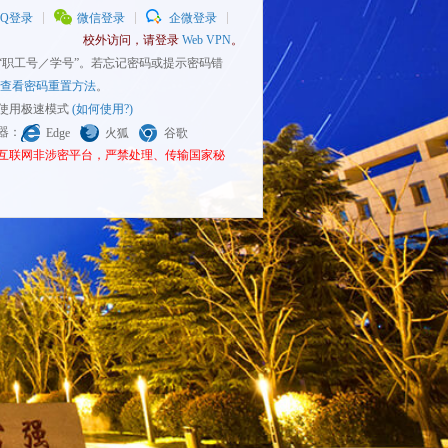
QQ登录
微信登录
企微登录
校外访问，请登录
Web VPN
。
为“职工号／学号”。若忘记密码或提示密码错
查看密码重置方法
。
请使用极速模式
(如何使用?)
览器：
Edge
火狐
谷歌
为互联网非涉密平台，严禁处理、传输国家秘