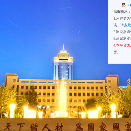
温馨提示：
1.用户名
误，
请点此
2.浏览器
3.建议浏
4.本平台
密。