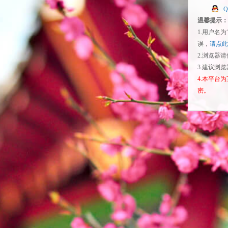
温馨提示：
1.用户名
误，
请点此
2.浏览器
3.建议浏
4.本平台
密。