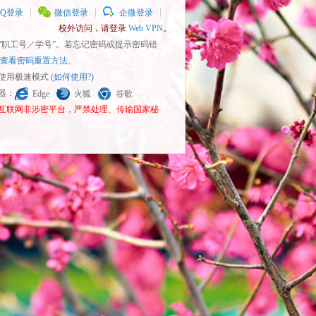
QQ登录
微信登录
企微登录
校外访问，请登录
Web VPN
。
为“职工号／学号”。若忘记密码或提示密码错
查看密码重置方法
。
请使用极速模式
(如何使用?)
览器：
Edge
火狐
谷歌
为互联网非涉密平台，严禁处理、传输国家秘