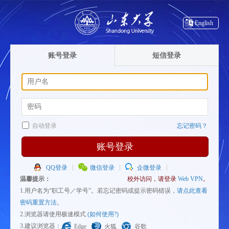
English
账号登录
短信登录
自动登录
忘记密码？
账号登录
QQ登录
微信登录
企微登录
温馨提示：
校外访问，请登录
Web VPN
。
1.用户名为“职工号／学号”。若忘记密码或提示密码错误，
请点此查看
密码重置方法
。
2.浏览器请使用极速模式
(如何使用?)
3.建议浏览器：
Edge
火狐
谷歌