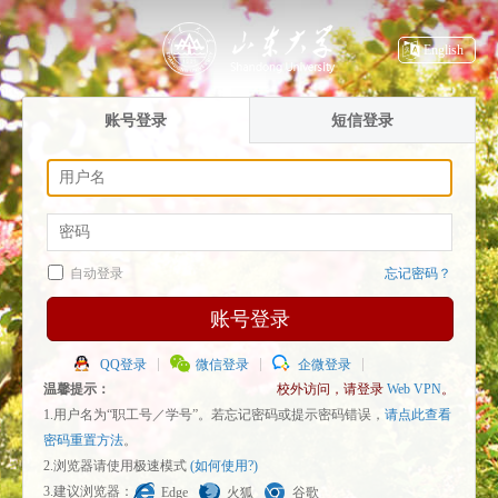
English
账号登录
短信登录
自动登录
忘记密码？
账号登录
QQ登录
微信登录
企微登录
温馨提示：
校外访问，请登录
Web VPN
。
1.用户名为“职工号／学号”。若忘记密码或提示密码错误，
请点此查看
密码重置方法
。
2.浏览器请使用极速模式
(如何使用?)
3.建议浏览器：
Edge
火狐
谷歌