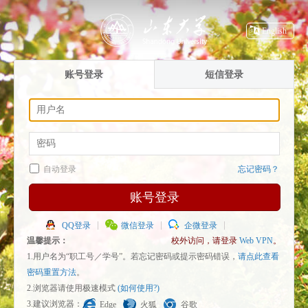
English
账号登录
短信登录
自动登录
忘记密码？
账号登录
QQ登录
微信登录
企微登录
温馨提示：
校外访问，请登录
Web VPN
。
1.用户名为“职工号／学号”。若忘记密码或提示密码错误，
请点此查看
密码重置方法
。
2.浏览器请使用极速模式
(如何使用?)
3.建议浏览器：
Edge
火狐
谷歌