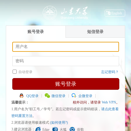
English
账号登录
短信登录
自动登录
忘记密码？
账号登录
QQ登录
微信登录
企微登录
温馨提示：
校外访问，请登录
Web VPN
。
1.用户名为“职工号／学号”。若忘记密码或提示密码错误，
请点此查看
密码重置方法
。
2.浏览器请使用极速模式
(如何使用?)
3.建议浏览器：
Edge
火狐
谷歌