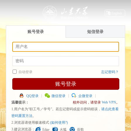
English
账号登录
短信登录
自动登录
忘记密码？
账号登录
QQ登录
微信登录
企微登录
温馨提示：
校外访问，请登录
Web VPN
。
1.用户名为“职工号／学号”。若忘记密码或提示密码错误，
请点此查看
密码重置方法
。
2.浏览器请使用极速模式
(如何使用?)
3.建议浏览器：
Edge
火狐
谷歌