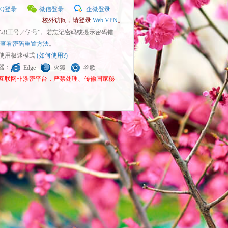
QQ登录
微信登录
企微登录
校外访问，请登录
Web VPN
。
为“职工号／学号”。若忘记密码或提示密码错
查看密码重置方法
。
请使用极速模式
(如何使用?)
览器：
Edge
火狐
谷歌
为互联网非涉密平台，严禁处理、传输国家秘