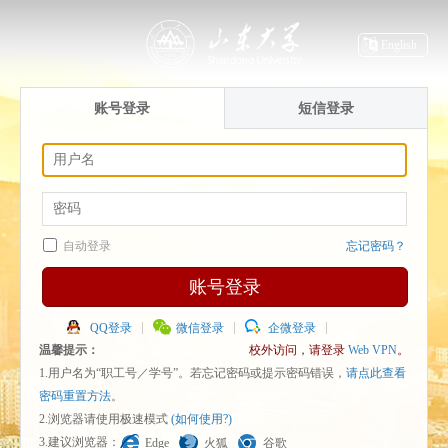
English
账号登录
短信登录
自动登录
忘记密码？
账号登录
QQ登录
微信登录
企微登录
温馨提示：
校外访问，请登录
Web VPN
。
1.用户名为“职工号／学号”。若忘记密码或提示密码错误，
请点此查看
密码重置方法
。
2.浏览器请使用极速模式
(如何使用?)
3.建议浏览器：
Edge
火狐
谷歌