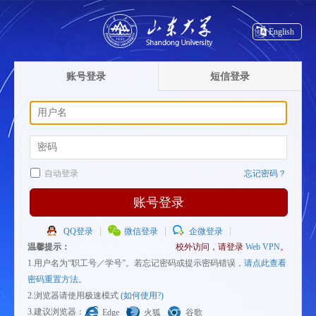
English
账号登录
短信登录
自动登录
忘记密码？
账号登录
QQ登录
微信登录
企微登录
温馨提示：
校外访问，请登录
Web VPN
。
1.用户名为“职工号／学号”。若忘记密码或提示密码错误，
请点此查看
密码重置方法
。
2.浏览器请使用极速模式
(如何使用?)
3.建议浏览器：
Edge
火狐
谷歌