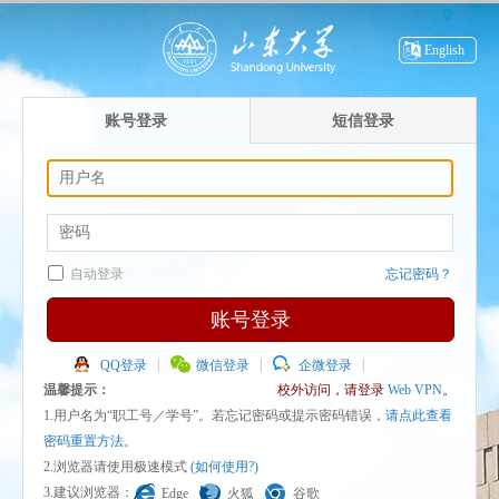
English
账号登录
短信登录
自动登录
忘记密码？
账号登录
QQ登录
微信登录
企微登录
温馨提示：
校外访问，请登录
Web VPN
。
1.用户名为“职工号／学号”。若忘记密码或提示密码错误，
请点此查看
密码重置方法
。
2.浏览器请使用极速模式
(如何使用?)
3.建议浏览器：
Edge
火狐
谷歌