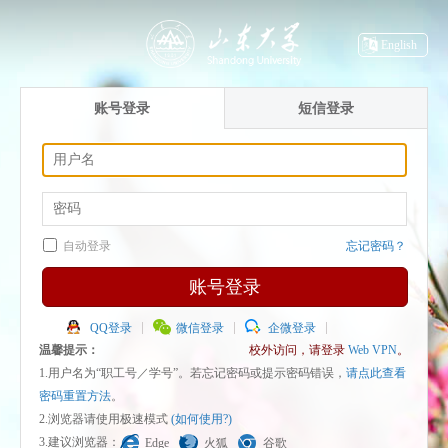
English
账号登录
短信登录
自动登录
忘记密码？
账号登录
QQ登录
微信登录
企微登录
温馨提示：
校外访问，请登录
Web VPN
。
1.用户名为“职工号／学号”。若忘记密码或提示密码错误，
请点此查看
密码重置方法
。
2.浏览器请使用极速模式
(如何使用?)
3.建议浏览器：
Edge
火狐
谷歌