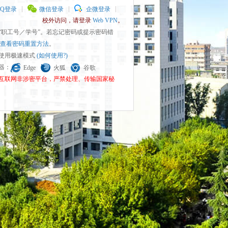
QQ登录
微信登录
企微登录
校外访问，请登录
Web VPN
。
为“职工号／学号”。若忘记密码或提示密码错
查看密码重置方法
。
请使用极速模式
(如何使用?)
览器：
Edge
火狐
谷歌
为互联网非涉密平台，严禁处理、传输国家秘