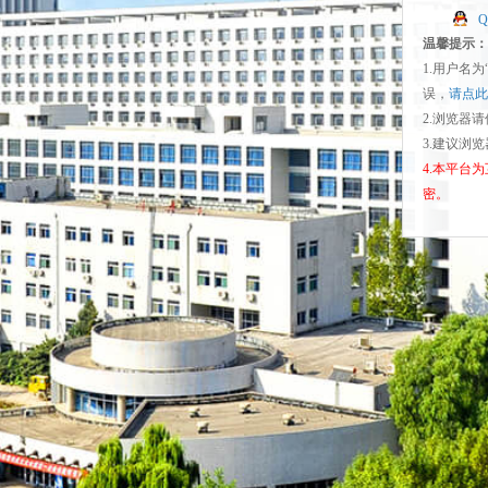
温馨提示：
1.用户名
误，
请点此
2.浏览器
3.建议浏
4.本平台
密。