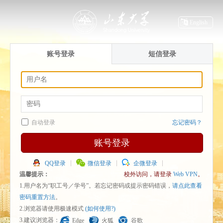
English
账号登录
短信登录
自动登录
忘记密码？
账号登录
QQ登录
微信登录
企微登录
温馨提示：
校外访问，请登录
Web VPN
。
1.用户名为“职工号／学号”。若忘记密码或提示密码错误，
请点此查看
密码重置方法
。
2.浏览器请使用极速模式
(如何使用?)
3.建议浏览器：
Edge
火狐
谷歌