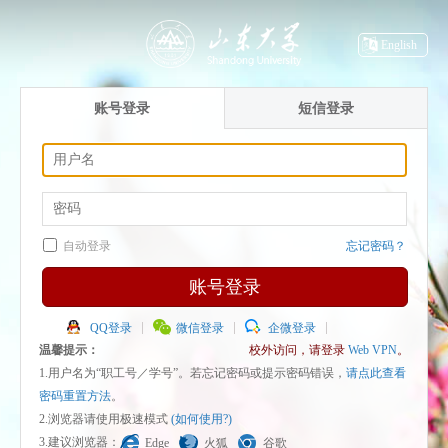
English
账号登录
短信登录
自动登录
忘记密码？
账号登录
QQ登录
微信登录
企微登录
温馨提示：
校外访问，请登录
Web VPN
。
1.用户名为“职工号／学号”。若忘记密码或提示密码错误，
请点此查看
密码重置方法
。
2.浏览器请使用极速模式
(如何使用?)
3.建议浏览器：
Edge
火狐
谷歌