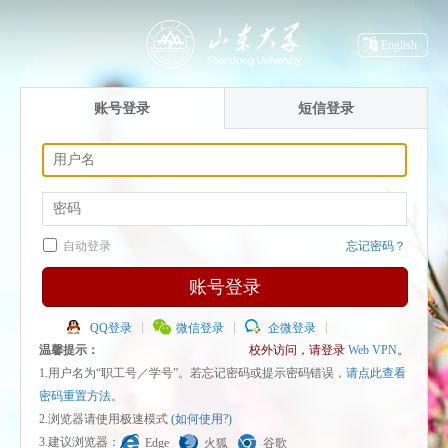
English
账号登录
短信登录
自动登录
忘记密码？
账号登录
QQ登录
微信登录
企微登录
温馨提示：
校外访问，请登录
Web VPN
。
1.用户名为“职工号／学号”。若忘记密码或提示密码错误，
请点此查看
密码重置方法
。
2.浏览器请使用极速模式
(如何使用?)
3.建议浏览器：
Edge
火狐
谷歌