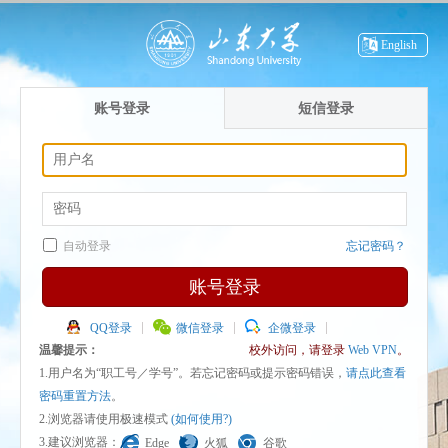
English
账号登录
短信登录
自动登录
忘记密码？
账号登录
QQ登录
微信登录
企微登录
温馨提示：
校外访问，请登录
Web VPN
。
1.用户名为“职工号／学号”。若忘记密码或提示密码错误，
请点此查看
密码重置方法
。
2.浏览器请使用极速模式
(如何使用?)
3.建议浏览器：
Edge
火狐
谷歌