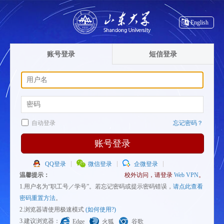
English
账号登录
短信登录
自动登录
忘记密码？
账号登录
QQ登录
微信登录
企微登录
温馨提示：
校外访问，请登录
Web VPN
。
1.用户名为“职工号／学号”。若忘记密码或提示密码错误，
请点此查看
密码重置方法
。
2.浏览器请使用极速模式
(如何使用?)
3.建议浏览器：
Edge
火狐
谷歌